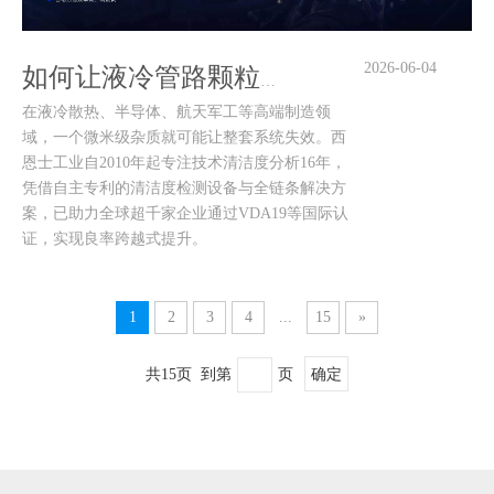
2026-06-04
如何让液冷管路颗粒污染“原形毕露”？西恩士清洁度分析仪：从萃取到报告全链满足
在液冷散热、半导体、航天军工等高端制造领
域，一个微米级杂质就可能让整套系统失效。西
恩士工业自2010年起专注技术清洁度分析16年，
凭借自主专利的清洁度检测设备与全链条解决方
案，已助力全球超千家企业通过VDA19等国际认
证，实现良率跨越式提升。
1
2
3
4
...
15
»
共15页 到第
页
确定