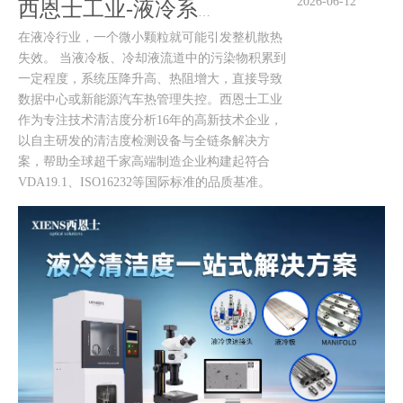
2026-06-12
西恩士工业-液冷系统散热效率下降？清洁度检测设备助力良率提升！
在液冷行业，一个微小颗粒就可能引发整机散热
失效。 当液冷板、冷却液流道中的污染物积累到
一定程度，系统压降升高、热阻增大，直接导致
数据中心或新能源汽车热管理失控。西恩士工业
作为专注技术清洁度分析16年的高新技术企业，
以自主研发的清洁度检测设备与全链条解决方
案，帮助全球超千家高端制造企业构建起符合
VDA19.1、ISO16232等国际标准的品质基准。