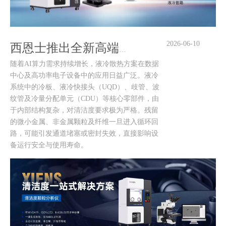
2026-06-10
西恩士推出全新高端液冷清洁度萃取系统，攻克液冷清洁度检测难题
随着AI算力需求持续增长，液冷散热方案在数据
中心及高功率电子设备中的应用日益广泛。液冷
系统中的冷板、液冷快接头（UQD）、歧管、波
纹管及冷量分配单元（CDU）等核心零部件，由
于内部结构复杂，对清洁度要求极为严格。残留
的微小金属、非金属颗粒及纤维一旦进入循环回
路，可能引发通道堵塞或密封失效，直接影响设
备运行安全与使用寿命。